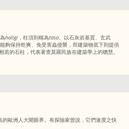
為
haligi
，柱頂則稱為
tasa
。以石灰岩基質、玄武
能夠保持乾爽、免受害蟲侵襲，而建築物底下則提供
相若的石柱，代表著查莫羅民族在建築學上的聰慧。
島的歐洲人大開眼界。有探險家曾說，它們速度之快