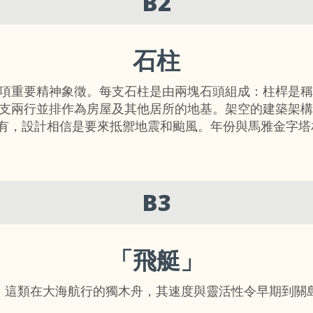
B2
石柱
項重要精神象徵。每支石柱是由兩塊石頭組成：柱桿是稱
支兩行並排作為房屋及其他居所的地基。架空的建築架構
有，設計相信是要來抵禦地震和颱風。年份與馬雅金字塔
B3
「飛艇」
。這類在大海航行的獨木舟，其速度與靈活性令早期到關