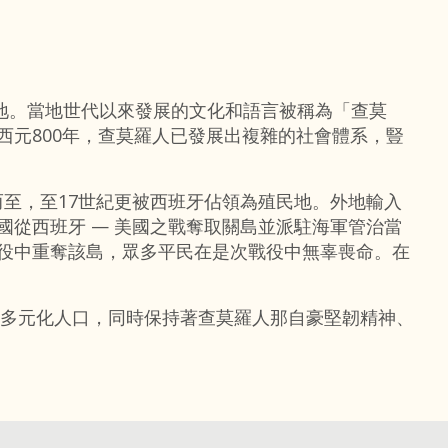
民地。當地世代以來發展的文化和語言被稱為「查莫
西元800年，查莫羅人已發展出複雜的社會體系，豎
踵而至，至17世紀更被西班牙佔領為殖民地。外地輸入
國從西班牙 — 美國之戰奪取關島並派駐海軍管治當
的戰役中重奪該島，眾多平民在是次戰役中無辜喪命。在
。
多元化人口，同時保持著查莫羅人那自豪堅韌精神、