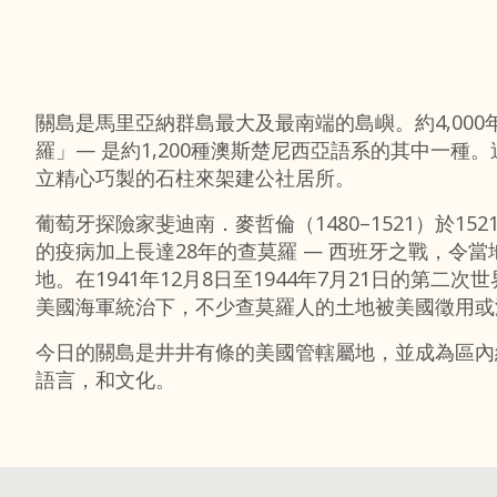
關島是馬里亞納群島最大及最南端的島嶼。約4,0
羅」— 是約1,200種澳斯楚尼西亞語系的其中一
立精心巧製的石柱來架建公社居所。
葡萄牙探險家斐迪南．麥哲倫（1480–1521）於
的疫病加上長達28年的查莫羅 — 西班牙之戰，令
地。在1941年12月8日至1944年7月21日的
美國海軍統治下，不少查莫羅人的土地被美國徵用或
今日的關島是井井有條的美國管轄屬地，並成為區內
語言，和文化。