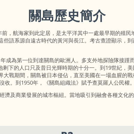
關島歷史簡介
00年前，航海家到此定居，是太平洋其中一處最早期的殖
種。這些語系源自遠古時代的黃河與長江。考古查證顯示，到
1521年成為第一位到達關島的歐洲人。多支外地探險隊接
當地剩下的人口只及昔日光輝時期的十分一。到19世紀，美
第二次世界大戰期間，關島被日本侵佔，直至美國在一場血腥
沒收。到1950年，《關島組織法》賦予查莫羅人公民權
經濟及商業發展的城市樞紐。當地吸引到融會各種文化的