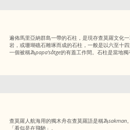
遍佈馬里亞納群島一帶的石柱，是現存查莫羅文化一
岩，或珊瑚礁石雕琢而成的石柱，一般是以六至十四
一個被稱為
papa’såtge
的有蓋工作間。石柱是當地獨
查莫羅人航海用的獨木舟在查莫羅語是稱為
sakman
「看似是在飛馳」。